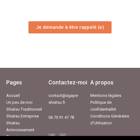
Je demande à être rappelé (e)
Pages
Contactez-moi
A propos
Accueil
contact@agape-
Mentions légales
Un peu de moi
shiatsu.fr
Politique de
Shiatsu Traditionnel
confidentialité
Shiatsu Entreprise
Conditions Générales
06 70 91 47 78
Shiatsu
d'Utilisation
F
Y
Amincissement
a
o
c
u
Témoignages
e
t