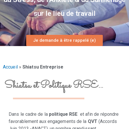
sur le lieu de travail
Je demande à être rappelé (e)
Accueil
»
Shiatsu Entreprise
Shiatsu et Politique RSE...
Dans le cadre de la
politique RSE
et afin de répondre
favorablement aux engagements de la
QVT
(Accords
Juin 2013 -ANACT), un nombre grandissant