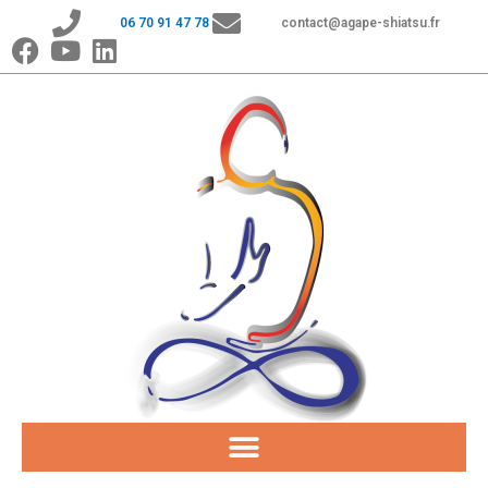
Aller
06 70 91 47 78
contact@agape-shiatsu.fr
au
contenu